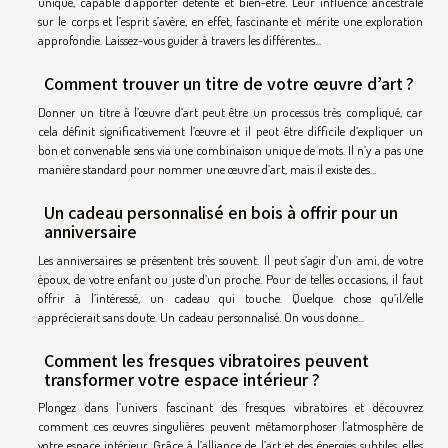
unique, capable d’apporter détente et bien-être. Leur influence ancestrale
sur le corps et l’esprit s’avère, en effet, fascinante et mérite une exploration
approfondie. Laissez-vous guider à travers les différentes...
Comment trouver un titre de votre œuvre d’art ?
Donner un titre à l’œuvre d’art peut être un processus très compliqué, car
cela définit significativement l’œuvre et il peut être difficile d’expliquer un
bon et convenable sens via une combinaison unique de mots. Il n’y a pas une
manière standard pour nommer une œuvre d’art, mais il existe des...
Un cadeau personnalisé en bois à offrir pour un
anniversaire
Les anniversaires se présentent très souvent. Il peut s’agir d’un ami, de votre
époux, de votre enfant ou juste d’un proche. Pour de telles occasions, il faut
offrir à l’intéressé, un cadeau qui touche. Quelque chose qu’il/elle
apprécierait sans doute. Un cadeau personnalisé. On vous donne...
Comment les fresques vibratoires peuvent
transformer votre espace intérieur ?
Plongez dans l’univers fascinant des fresques vibratoires et découvrez
comment ces œuvres singulières peuvent métamorphoser l’atmosphère de
votre espace intérieur. Grâce à l’alliance de l’art et des énergies subtiles, elles