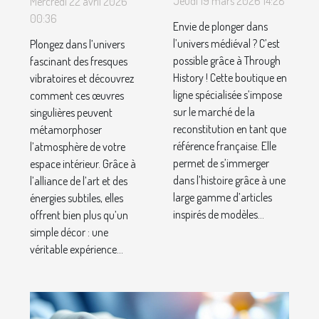
Jeudi 19 mars 2026 14:28
Mercredi 22 avril 2026
médiévale
peuvent
00:36
Envie de plonger dans
préférée
transformer
l’univers médiéval ? C’est
Plongez dans l’univers
des
votre
possible grâce à Through
fascinant des fresques
History ! Cette boutique en
Français !
vibratoires et découvrez
espace
ligne spécialisée s’impose
comment ces œuvres
intérieur ?
sur le marché de la
singulières peuvent
reconstitution en tant que
métamorphoser
référence française. Elle
l’atmosphère de votre
permet de s’immerger
espace intérieur. Grâce à
dans l’histoire grâce à une
l’alliance de l’art et des
large gamme d’articles
énergies subtiles, elles
inspirés de modèles...
offrent bien plus qu’un
simple décor : une
véritable expérience...