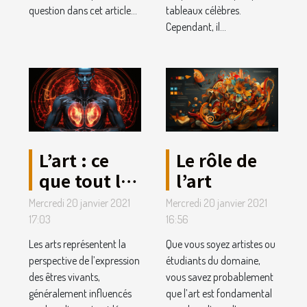
question dans cet article...
tableaux célèbres.
Cependant, il...
L’art : ce
Le rôle de
que tout le
l’art
monde
Mercredi 20 janvier 2021
Mercredi 20 janvier 2021
devrait en
17:03
16:56
savoir.
Les arts représentent la
Que vous soyez artistes ou
perspective de l’expression
étudiants du domaine,
des êtres vivants,
vous savez probablement
généralement influencés
que l’art est fondamental