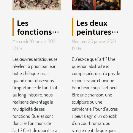
Les
Les deux
fonctions
peintures
de l’art.
les plus
Mercredi 20 janvier 2021
Mercredi 20 janvier 2021
célèbres de
17:06
17:04
tous les
Les œuvres artistiques se
Qu’est-ce que l’art ? Une
temps.
révèlent à priori par leur
question abstraite et
but esthétique, mais
compliquée, qui n’a pas de
quand nous observons
réponse vraie et unique.
l’importance de l’art tout
Pour beaucoup, l’art peut
au long l’histoire, nous
être une chanson, une
réalisons davantage la
sculpture ou une
multiplicité de ses
cathédrale. Pour d’autres,
fonctions. Quelles sont
il peut s’agir d’un objectif,
donc les fonctions de
d’un court roman, ou
l’art ? C’est de quoi il sera
simplement de quelques