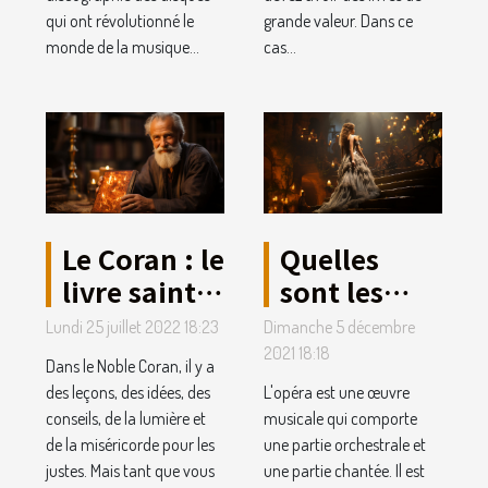
qui ont révolutionné le
grande valeur. Dans ce
monde de la musique...
cas...
Le Coran : le
Quelles
livre saint
sont les
que vous
raisons
Lundi 25 juillet 2022 18:23
Dimanche 5 décembre
aurez lu au
pour
2021 18:18
Dans le Noble Coran, il y a
monde
lesquelles il
des leçons, des idées, des
L'opéra est une œuvre
faut aller à
conseils, de la lumière et
musicale qui comporte
de la miséricorde pour les
une partie orchestrale et
l'opéra ?
justes. Mais tant que vous
une partie chantée. Il est