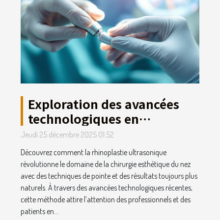
Exploration des avancées
technologiques en
rhinoplastie ultrasonique
Jeudi 25 décembre 2025 01:52
Découvrez comment la rhinoplastie ultrasonique
révolutionne le domaine de la chirurgie esthétique du nez
avec des techniques de pointe et des résultats toujours plus
naturels. À travers des avancées technologiques récentes,
cette méthode attire l’attention des professionnels et des
patients en...