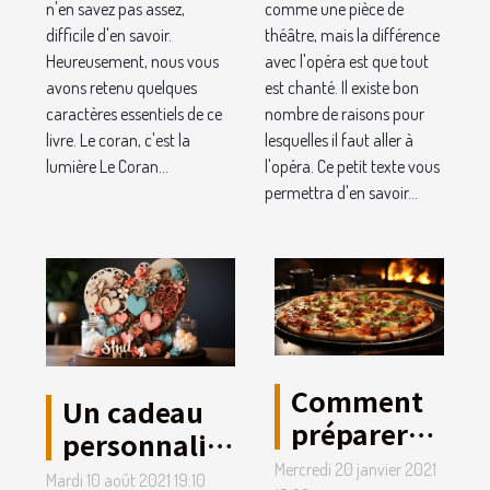
n'en savez pas assez,
comme une pièce de
difficile d'en savoir.
théâtre, mais la différence
Heureusement, nous vous
avec l'opéra est que tout
avons retenu quelques
est chanté. Il existe bon
caractères essentiels de ce
nombre de raisons pour
livre. Le coran, c'est la
lesquelles il faut aller à
lumière Le Coran...
l'opéra. Ce petit texte vous
permettra d'en savoir...
Comment
Un cadeau
préparer
personnalisé
des pizzas
en bois à
Mercredi 20 janvier 2021
Mardi 10 août 2021 19:10