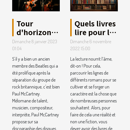
Tour
Quels livres
d'horizon
lire pour la
sur la vie de
culture
Dimanche 8 janvier 2023
Dimanche 6 novembre
Paul
générale ?
01:04
2022 15:00
McCartney
S'il y a bien un ancien
La lecture nourrit l’âme,
membre des Beatles qui a
dit-on ! Pour cela,
été prolifique après la
parcourir les lignes de
séparation du groupe de
différents romans pour se
rock britannique, c'est bien
cultiver et se forger un
Paul McCartney.
caractère est la chose que
Mélomane de talent,
de nombreuses personnes
musicien, compositeur,
souhaitent. Alors, pour
interprète, Paul McCartney
faire de cela une réalité et
propose sur sa
non une fiction, vous
discographie des disques
devez avoir des livres de