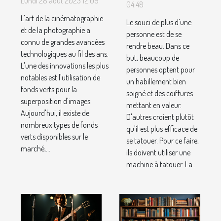
Lundi 28 août 2023 12:05
machine à
04:48
types de
tatouer ?
L'art de la cinématographie
Le souci de plus d'une
fonds verts
et de la photographie a
personne est de se
disponibles
connu de grandes avancées
rendre beau. Dans ce
technologiques au fil des ans.
en 2022
but, beaucoup de
L'une des innovations les plus
personnes optent pour
notables est l'utilisation de
un habillement bien
fonds verts pour la
soigné et des coiffures
superposition d'images.
mettant en valeur.
Aujourd'hui, il existe de
D'autres croient plutôt
nombreux types de fonds
qu'il est plus efficace de
verts disponibles sur le
se tatouer. Pour ce faire,
marché,...
ils doivent utiliser une
machine à tatouer. La...