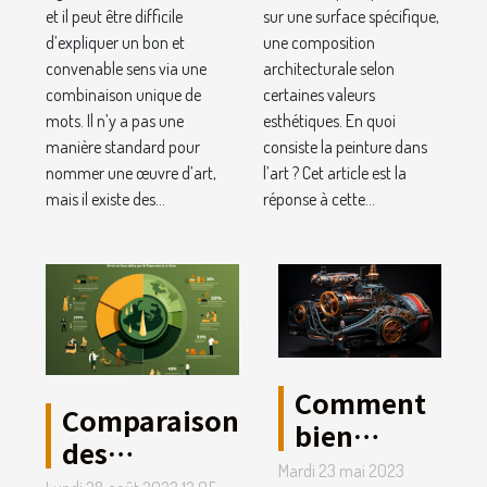
et il peut être difficile
sur une surface spécifique,
d’expliquer un bon et
une composition
convenable sens via une
architecturale selon
combinaison unique de
certaines valeurs
mots. Il n’y a pas une
esthétiques. En quoi
manière standard pour
consiste la peinture dans
nommer une œuvre d’art,
l’art ? Cet article est la
mais il existe des...
réponse à cette...
Comment
Comparaison
bien
des
choisir sa
Mardi 23 mai 2023
différents