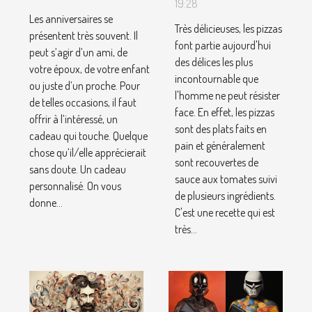
sans
19:28
offrir pour
Les anniversaires se
perdre de
un
Très délicieuses, les pizzas
présentent très souvent. Il
temps ?
font partie aujourd'hui
anniversaire
peut s’agir d’un ami, de
des délices les plus
votre époux, de votre enfant
incontournable que
ou juste d’un proche. Pour
l'homme ne peut résister
de telles occasions, il faut
face. En effet, les pizzas
offrir à l’intéressé, un
sont des plats faits en
cadeau qui touche. Quelque
pain et généralement
chose qu’il/elle apprécierait
sont recouvertes de
sans doute. Un cadeau
sauce aux tomates suivi
personnalisé. On vous
de plusieurs ingrédients.
donne...
C'est une recette qui est
très...