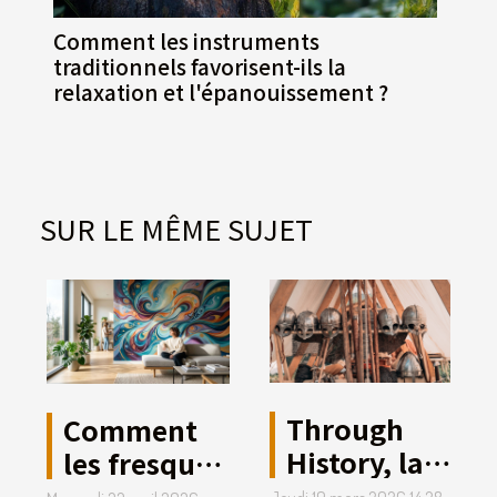
Comment les instruments
traditionnels favorisent-ils la
relaxation et l'épanouissement ?
SUR LE MÊME SUJET
Through
Comment
History, la
les fresques
boutique
vibratoires