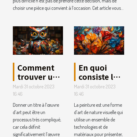
plus difficile n’est pas de prendre cette décision, mais de
choisir une pièce qui convient à l’occasion. Cet article vous...
Comment
En quoi
trouver un
consiste la
titre de
peinture
Mardi 31 octobre 2023
Mardi 31 octobre 2023
votre
dans l’art ?
16:46
16:46
œuvre
Donner un titre à l’œuvre
La peinture est une forme
d’art ?
d’art peut être un
d’art de nature visuelle qui
processus très compliqué,
utilise un ensemble de
car cela définit
technologies et de
significativement l’œuvre
matériaux pour présenter,