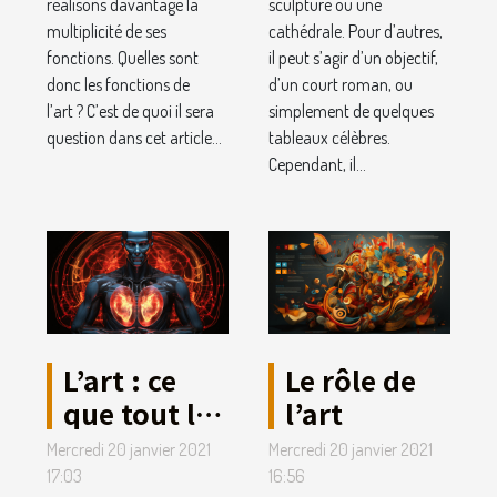
réalisons davantage la
sculpture ou une
multiplicité de ses
cathédrale. Pour d’autres,
fonctions. Quelles sont
il peut s’agir d’un objectif,
donc les fonctions de
d’un court roman, ou
l’art ? C’est de quoi il sera
simplement de quelques
question dans cet article...
tableaux célèbres.
Cependant, il...
L’art : ce
Le rôle de
que tout le
l’art
monde
Mercredi 20 janvier 2021
Mercredi 20 janvier 2021
devrait en
17:03
16:56