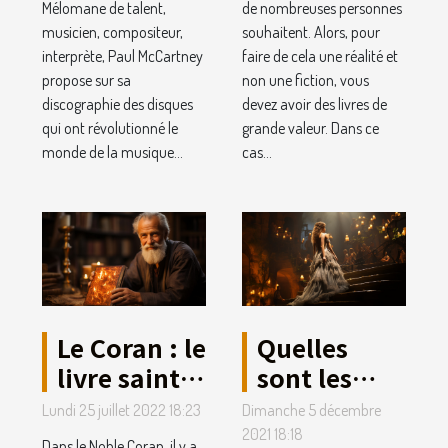
Mélomane de talent,
de nombreuses personnes
musicien, compositeur,
souhaitent. Alors, pour
interprète, Paul McCartney
faire de cela une réalité et
propose sur sa
non une fiction, vous
discographie des disques
devez avoir des livres de
qui ont révolutionné le
grande valeur. Dans ce
monde de la musique...
cas...
Le Coran : le
Quelles
livre saint
sont les
que vous
raisons
Lundi 25 juillet 2022 18:23
Dimanche 5 décembre
aurez lu au
pour
2021 18:18
Dans le Noble Coran, il y a