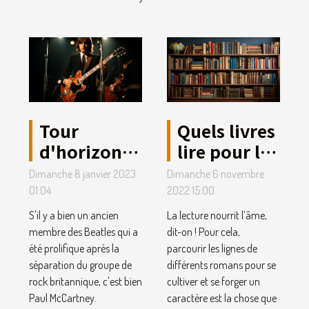
Tour
Quels livres
d'horizon
lire pour la
sur la vie de
culture
Dimanche 8 janvier 2023
Dimanche 6 novembre
Paul
générale ?
01:04
2022 15:00
McCartney
S'il y a bien un ancien
La lecture nourrit l’âme,
membre des Beatles qui a
dit-on ! Pour cela,
été prolifique après la
parcourir les lignes de
séparation du groupe de
différents romans pour se
rock britannique, c'est bien
cultiver et se forger un
Paul McCartney.
caractère est la chose que