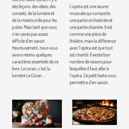
monde
lesquelles il
des leçons, des idées, des
L'opéra est une œuvre
faut aller à
conseils, de la lumière et
musicale qui comporte
de la miséricorde pour les
une partie orchestrale et
l'opéra ?
justes. Mais tant que vous
une partie chantée. Il est
n'en savez pas assez,
comme une pièce de
difficile d'en savoir.
théâtre, mais la différence
Heureusement, nous vous
avec l'opéra est que tout
avons retenu quelques
est chanté. Il existe bon
caractères essentiels de ce
nombre de raisons pour
livre. Le coran, c'est la
lesquelles il faut aller à
lumière Le Coran...
l'opéra. Ce petit texte vous
permettra d'en savoir...