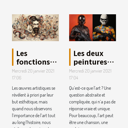
Les
Les deux
fonctions
peintures
de l’art.
les plus
Mercredi 20 janvier 2021
Mercredi 20 janvier 2021
célèbres de
17:06
17:04
tous les
Les œuvres artistiques se
Qu’est-ce que l’art ? Une
temps.
révèlent à priori par leur
question abstraite et
but esthétique, mais
compliquée, qui n’a pas de
quand nous observons
réponse vraie et unique.
l’importance de l’art tout
Pour beaucoup, l’art peut
au long l’histoire, nous
être une chanson, une