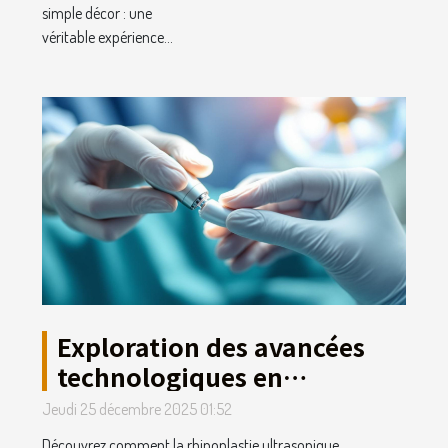
simple décor : une
véritable expérience...
Exploration des avancées
technologiques en
rhinoplastie ultrasonique
Jeudi 25 décembre 2025 01:52
Découvrez comment la rhinoplastie ultrasonique