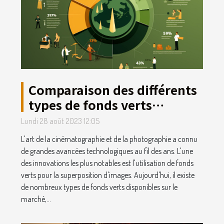
Comparaison des différents
types de fonds verts
disponibles en 2022
Lundi 28 août 2023 12:05
L'art de la cinématographie et de la photographie a connu
de grandes avancées technologiques au fil des ans. L'une
des innovations les plus notables est l'utilisation de fonds
verts pour la superposition d'images. Aujourd'hui, il existe
de nombreux types de fonds verts disponibles sur le
marché,...