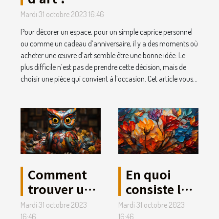
Mardi 31 octobre 2023 16:46
Pour décorer un espace, pour un simple caprice personnel
ou comme un cadeau d’anniversaire, il y a des moments où
acheter une œuvre d’art semble être une bonne idée. Le
plus difficile n’est pas de prendre cette décision, mais de
choisir une pièce qui convient à l’occasion. Cet article vous...
Comment
En quoi
trouver un
consiste la
titre de
peinture
Mardi 31 octobre 2023
Mardi 31 octobre 2023
votre
dans l’art ?
16:46
16:46