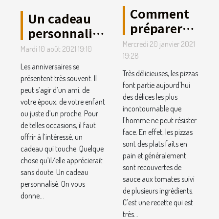
Comment
Un cadeau
préparer
personnalisé
des pizzas
en bois à
Mercredi 20 janvier 2021
Mardi 10 août 2021 19:10
sans
19:28
offrir pour
Les anniversaires se
perdre de
un
Très délicieuses, les pizzas
présentent très souvent. Il
temps ?
font partie aujourd'hui
anniversaire
peut s’agir d’un ami, de
des délices les plus
votre époux, de votre enfant
incontournable que
ou juste d’un proche. Pour
l'homme ne peut résister
de telles occasions, il faut
face. En effet, les pizzas
offrir à l’intéressé, un
sont des plats faits en
cadeau qui touche. Quelque
pain et généralement
chose qu’il/elle apprécierait
sont recouvertes de
sans doute. Un cadeau
sauce aux tomates suivi
personnalisé. On vous
de plusieurs ingrédients.
donne...
C'est une recette qui est
très...