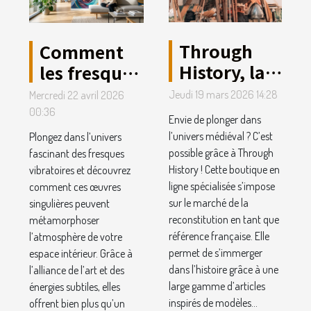
Through
Comment
History, la
les fresques
boutique
vibratoires
Jeudi 19 mars 2026 14:28
Mercredi 22 avril 2026
médiévale
peuvent
00:36
Envie de plonger dans
préférée
transformer
l’univers médiéval ? C’est
Plongez dans l’univers
des
votre
possible grâce à Through
fascinant des fresques
History ! Cette boutique en
Français !
vibratoires et découvrez
espace
ligne spécialisée s’impose
comment ces œuvres
intérieur ?
sur le marché de la
singulières peuvent
reconstitution en tant que
métamorphoser
référence française. Elle
l’atmosphère de votre
permet de s’immerger
espace intérieur. Grâce à
dans l’histoire grâce à une
l’alliance de l’art et des
large gamme d’articles
énergies subtiles, elles
inspirés de modèles...
offrent bien plus qu’un