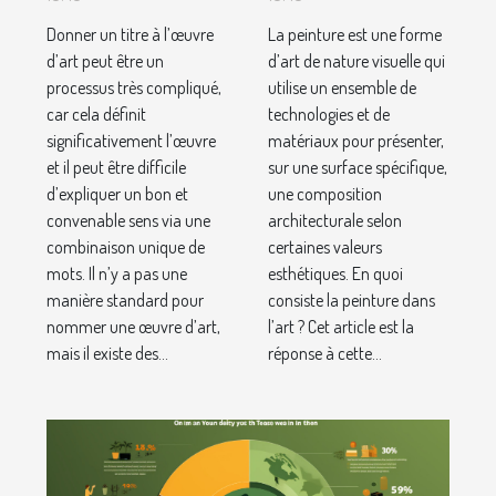
œuvre
Donner un titre à l’œuvre
La peinture est une forme
d’art ?
d’art peut être un
d’art de nature visuelle qui
processus très compliqué,
utilise un ensemble de
car cela définit
technologies et de
significativement l’œuvre
matériaux pour présenter,
et il peut être difficile
sur une surface spécifique,
d’expliquer un bon et
une composition
convenable sens via une
architecturale selon
combinaison unique de
certaines valeurs
mots. Il n’y a pas une
esthétiques. En quoi
manière standard pour
consiste la peinture dans
nommer une œuvre d’art,
l’art ? Cet article est la
mais il existe des...
réponse à cette...