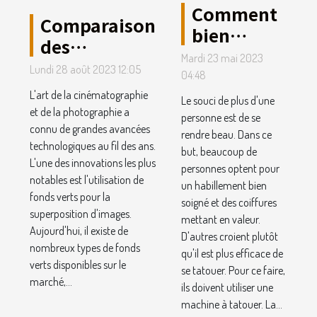
Comment
Comparaison
bien
des
choisir sa
Mardi 23 mai 2023
différents
Lundi 28 août 2023 12:05
machine à
04:48
types de
tatouer ?
L'art de la cinématographie
Le souci de plus d'une
fonds verts
et de la photographie a
personne est de se
disponibles
connu de grandes avancées
rendre beau. Dans ce
technologiques au fil des ans.
en 2022
but, beaucoup de
L'une des innovations les plus
personnes optent pour
notables est l'utilisation de
un habillement bien
fonds verts pour la
soigné et des coiffures
superposition d'images.
mettant en valeur.
Aujourd'hui, il existe de
D'autres croient plutôt
nombreux types de fonds
qu'il est plus efficace de
verts disponibles sur le
se tatouer. Pour ce faire,
marché,...
ils doivent utiliser une
machine à tatouer. La...