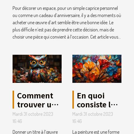
Pour décorer un espace, pour un simple caprice personnel
ou comme un cadeau d’anniversaire, il y a des moments où
acheter une œuvre d’art semble être une bonne idée. Le
plus difficile n’est pas de prendre cette décision, mais de
choisir une pièce qui convient à l’occasion. Cet article vous...
Comment
En quoi
trouver un
consiste la
titre de
peinture
Mardi 31 octobre 2023
Mardi 31 octobre 2023
votre
dans l’art ?
16:46
16:46
œuvre
Donner un titre à l’œuvre
La peinture est une forme