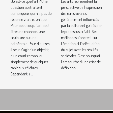
tous les
savoir.
Qu’est-ce que l’art ? Une
Les arts représentent la
temps.
question abstraite et
perspective de l’expression
compliquée, qui n’a pas de
des êtres vivants,
réponse vraie et unique.
généralement influencés
Pour beaucoup, l’art peut
par la culture et guidés par
être une chanson, une
le processus créatif. Ses
sculpture ou une
méthodes s’ancrent sur
cathédrale. Pour d’autres,
l’émotion et l’adéquation
il peut s’agir d’un objectif,
du sujet avec les réalités
d’un court roman, ou
sociétales. C’est pourquoi
simplement de quelques
l’art souffre d’une crise de
tableaux célèbres.
définition...
Cependant, il...