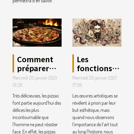
permettra d'en savoir...
Comment
Les
préparer
fonctions
des pizzas
de l’art.
Mercredi 20 janvier 2021
Mercredi 20 janvier 2021
sans perdre
19:28
17:06
de temps ?
Très délicieuses, les pizzas
Les œuvres artistiques se
font partie aujourd'hui des
révèlent à priori par leur
délices les plus
but esthétique, mais
incontournable que
quand nous observons
l'homme ne peut résister
l’importance de l’art tout
face. En effet, les pizzas
au long l’histoire, nous