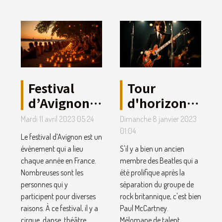
Festival
Tour
d’Avignon :
d'horizon
4 raisons
sur la vie de
Mardi 11 avril 2023 05:24
Dimanche 8 janvier 2023
d’y aller
Paul
01:04
Le festival d’Avignon est un
McCartney
évènement qui a lieu
S'il y a bien un ancien
chaque année en France.
membre des Beatles qui a
Nombreuses sont les
été prolifique après la
personnes qui y
séparation du groupe de
participent pour diverses
rock britannique, c'est bien
raisons. À ce festival, il y a
Paul McCartney.
cirque, danse, théâtre,
Mélomane de talent,