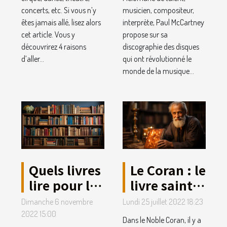
concerts, etc. Si vous n’y
musicien, compositeur,
êtes jamais allé, lisez alors
interprète, Paul McCartney
cet article. Vous y
propose sur sa
découvrirez 4 raisons
discographie des disques
d’aller...
qui ont révolutionné le
monde de la musique...
Quels livres
Le Coran : le
lire pour la
livre saint
culture
que vous
Dimanche 6 novembre
Lundi 25 juillet 2022 18:23
générale ?
aurez lu au
2022 15:00
Dans le Noble Coran, il y a