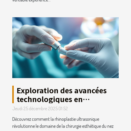
Exploration des avancées
technologiques en
rhinoplastie ultrasonique
Jeudi 25 décembre 2025 01:52
Découvrez comment la rhinoplastie ultrasonique
révolutionne le domaine de la chirurgie esthétique du nez