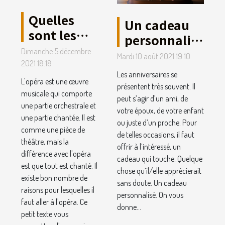
Quelles
Un cadeau
sont les
personnalisé
raisons
en bois à
Dimanche 5 décembre
Mardi 10 août 2021 19:10
pour
2021 18:18
offrir pour
Les anniversaires se
lesquelles
un
L'opéra est une œuvre
présentent très souvent. Il
il faut aller
musicale qui comporte
anniversaire
peut s’agir d’un ami, de
une partie orchestrale et
à l'opéra ?
votre époux, de votre enfant
une partie chantée. Il est
ou juste d’un proche. Pour
comme une pièce de
de telles occasions, il faut
théâtre, mais la
offrir à l’intéressé, un
différence avec l'opéra
cadeau qui touche. Quelque
est que tout est chanté. Il
chose qu’il/elle apprécierait
existe bon nombre de
sans doute. Un cadeau
raisons pour lesquelles il
personnalisé. On vous
faut aller à l'opéra. Ce
donne...
petit texte vous