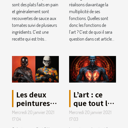
sont des plats faits en pain
réalisons davantage la
et généralement sont
multiplicité de ses
recouvertes de sauce aux
fonctions. Quelles sont
tomates suivi de plusieurs
donc les fonctions de
ingrédients. C'est une
l’art ? C’est de quoi il sera
recette qui est très...
question dans cet article...
Les deux
L’art : ce
peintures
que tout le
les plus
monde
Mercredi 20 janvier 2021
Mercredi 20 janvier 2021
célèbres de
devrait en
17:04
17:03