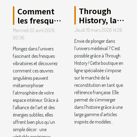
Through
Comment
History, la
les fresques
boutique
vibratoires
Jeudi 19 mars 2026 14:28
Mercredi 22 avril 2026
médiévale
peuvent
00:36
Envie de plonger dans
préférée
transformer
l’univers médiéval ? C’est
Plongez dans l’univers
des
votre
possible grâce à Through
fascinant des fresques
History ! Cette boutique en
Français !
vibratoires et découvrez
espace
ligne spécialisée s’impose
comment ces œuvres
intérieur ?
sur le marché de la
singulières peuvent
reconstitution en tant que
métamorphoser
référence française. Elle
l’atmosphère de votre
permet de s’immerger
espace intérieur. Grâce à
dans l’histoire grâce à une
l’alliance de l’art et des
large gamme d’articles
énergies subtiles, elles
inspirés de modèles...
offrent bien plus qu’un
simple décor : une
véritable expérience...