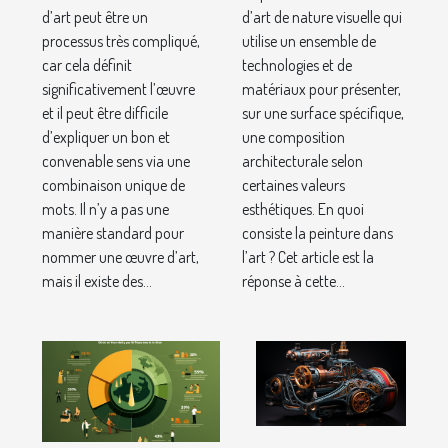
d’art ?
d’art peut être un
d’art de nature visuelle qui
processus très compliqué,
utilise un ensemble de
car cela définit
technologies et de
significativement l’œuvre
matériaux pour présenter,
et il peut être difficile
sur une surface spécifique,
d’expliquer un bon et
une composition
convenable sens via une
architecturale selon
combinaison unique de
certaines valeurs
mots. Il n’y a pas une
esthétiques. En quoi
manière standard pour
consiste la peinture dans
nommer une œuvre d’art,
l’art ? Cet article est la
mais il existe des...
réponse à cette...