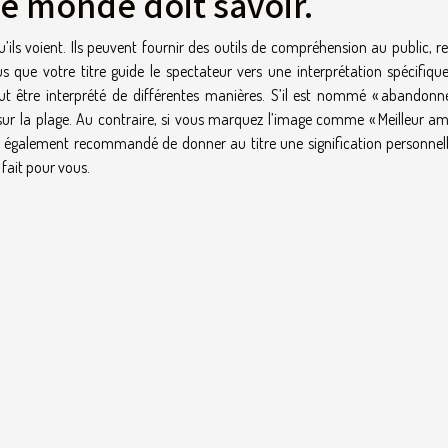
le monde doit savoir.
’ils voient. Ils peuvent fournir des outils de compréhension au public, 
ous que votre titre guide le spectateur vers une interprétation spécifiqu
ut être interprété de différentes manières. S’il est nommé « abandonner
r la plage. Au contraire, si vous marquez l’image comme « Meilleur ami 
est également recommandé de donner au titre une signification personnell
 fait pour vous.