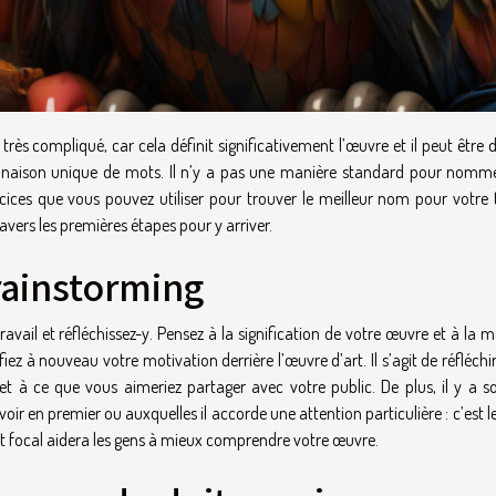
rès compliqué, car cela définit significativement l’œuvre et il peut être di
inaison unique de mots. Il n’y a pas une manière standard pour nomm
rcices que vous pouvez utiliser pour trouver le meilleur nom pour votre t
ravers les premières étapes pour y arriver.
rainstorming
travail et réfléchissez-y. Pensez à la signification de votre œuvre et à la 
ifiez à nouveau votre motivation derrière l’œuvre d’art. Il s’agit de réfléchi
t à ce que vous aimeriez partager avec votre public. De plus, il y a s
 voir en premier ou auxquelles il accorde une attention particulière : c’est l
oint focal aidera les gens à mieux comprendre votre œuvre.