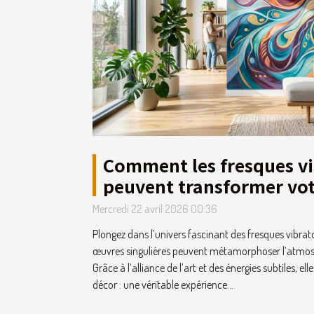
Comment les fresques vi
peuvent transformer vot
intérieur ?
Mercredi 22 avril 2026 00:36
Plongez dans l’univers fascinant des fresques vibr
œuvres singulières peuvent métamorphoser l’atmosp
Grâce à l’alliance de l’art et des énergies subtiles, el
décor : une véritable expérience...