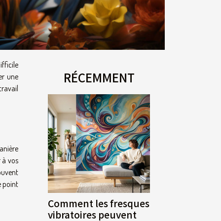
fficile
RÉCEMMENT
er une
ravail
manière
r à vos
ouvent
e point
Comment les fresques
vibratoires peuvent