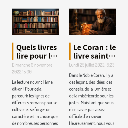
Quels livres
Le Coran : le
lire pour la
livre saint
culture
que vous
Dimanche 6 novembre
Lundi 25 juillet 2022 18:23
générale ?
aurez lu au
2022 15:00
Dans le Noble Coran, il y a
monde
La lecture nourrit l’âme,
des leçons, des idées, des
dit-on ! Pour cela,
conseils, de la lumière et
parcourir les lignes de
de la miséricorde pour les
différents romans pour se
justes. Mais tant que vous
cultiver et se forger un
n'en savez pas assez,
caractère est la chose que
difficile d'en savoir.
de nombreuses personnes
Heureusement, nous vous