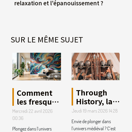
relaxation et l'épanouissement ?
SUR LE MÊME SUJET
Through
Comment
History, la
les fresques
boutique
vibratoires
Jeudi 19 mars 2026 14:28
Mercredi 22 avril 2026
médiévale
peuvent
00:36
Envie de plonger dans
préférée
transformer
l’univers médiéval ? C’est
Plongez dans l’univers