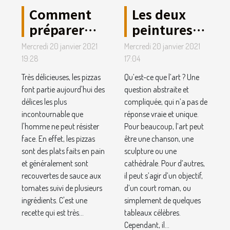
Comment
Les deux
préparer
peintures
des pizzas
les plus
Mercredi 20 janvier 2021
Mercredi 20 janvier 2021
sans perdre
célèbres de
19:28
17:04
de temps ?
tous les
Très délicieuses, les pizzas
Qu’est-ce que l’art ? Une
temps.
font partie aujourd'hui des
question abstraite et
délices les plus
compliquée, qui n’a pas de
incontournable que
réponse vraie et unique.
l'homme ne peut résister
Pour beaucoup, l’art peut
face. En effet, les pizzas
être une chanson, une
sont des plats faits en pain
sculpture ou une
et généralement sont
cathédrale. Pour d’autres,
recouvertes de sauce aux
il peut s’agir d’un objectif,
tomates suivi de plusieurs
d’un court roman, ou
ingrédients. C'est une
simplement de quelques
recette qui est très...
tableaux célèbres.
Cependant, il...