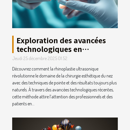
Exploration des avancées
technologiques en
rhinoplastie ultrasonique
Jeudi 25 décembre 2025 01:52
Découvrez comment la rhinoplastie ultrasonique
révolutionne le domaine de la chirurgie esthétique du nez
avec des techniques de pointe et des résultats toujours plus
naturels. À travers des avancées technologiques récentes,
cette méthode attire l’attention des professionnels et des
patients en...