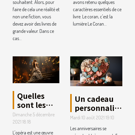
souhaitent. Alors, pour
avons retenu quelques
faire de cela une réalité et
caractères essentiels de ce
non une fiction, vous
livre. Le coran, c'est la
devez avoir des livres de
lumière Le Coran...
grande valeur. Dans ce
cas...
Quelles
Un cadeau
sont les
personnalisé
raisons
en bois à
Dimanche 5 décembre
Mardi 10 août 2021 19:10
pour
2021 18:18
offrir pour
Les anniversaires se
lesquelles
un
L'opéra est une œuvre