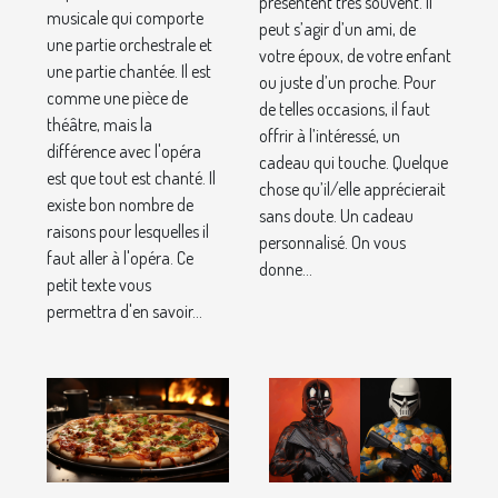
présentent très souvent. Il
il faut aller
musicale qui comporte
anniversaire
peut s’agir d’un ami, de
une partie orchestrale et
à l'opéra ?
votre époux, de votre enfant
une partie chantée. Il est
ou juste d’un proche. Pour
comme une pièce de
de telles occasions, il faut
théâtre, mais la
offrir à l’intéressé, un
différence avec l'opéra
cadeau qui touche. Quelque
est que tout est chanté. Il
chose qu’il/elle apprécierait
existe bon nombre de
sans doute. Un cadeau
raisons pour lesquelles il
personnalisé. On vous
faut aller à l'opéra. Ce
donne...
petit texte vous
permettra d'en savoir...