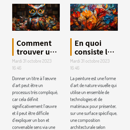
Comment
En quoi
trouver un
consiste la
titre de
peinture
Mardi 31 octobre 2023
Mardi 31 octobre 2023
votre
dans l’art ?
16:46
16:46
œuvre
Donner un titre à l’œuvre
La peinture est une forme
d’art ?
d’art peut être un
d’art de nature visuelle qui
processus très compliqué,
utilise un ensemble de
car cela définit
technologies et de
significativement l’œuvre
matériaux pour présenter,
et il peut être difficile
sur une surface spécifique,
d’expliquer un bon et
une composition
convenable sens via une
architecturale selon