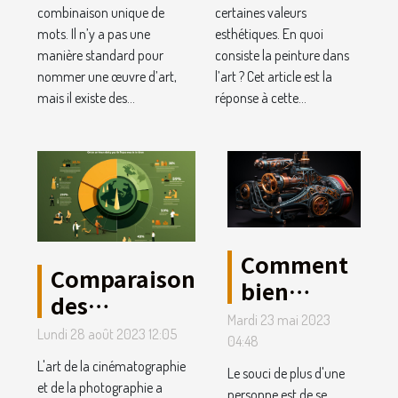
combinaison unique de
certaines valeurs
mots. Il n’y a pas une
esthétiques. En quoi
manière standard pour
consiste la peinture dans
nommer une œuvre d’art,
l’art ? Cet article est la
mais il existe des...
réponse à cette...
Comment
Comparaison
bien
des
choisir sa
Mardi 23 mai 2023
différents
Lundi 28 août 2023 12:05
machine à
04:48
types de
tatouer ?
L'art de la cinématographie
Le souci de plus d'une
fonds verts
et de la photographie a
personne est de se