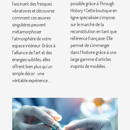
des
votre
possible grâce à Through
fascinant des fresques
History ! Cette boutique en
Français !
vibratoires et découvrez
espace
ligne spécialisée s’impose
comment ces œuvres
intérieur ?
sur le marché de la
singulières peuvent
reconstitution en tant que
métamorphoser
référence française. Elle
l’atmosphère de votre
permet de s’immerger
espace intérieur. Grâce à
dans l’histoire grâce à une
l’alliance de l’art et des
large gamme d’articles
énergies subtiles, elles
inspirés de modèles...
offrent bien plus qu’un
simple décor : une
véritable expérience...