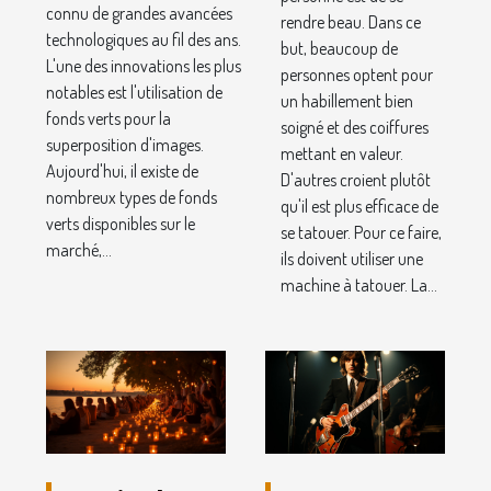
disponibles
connu de grandes avancées
rendre beau. Dans ce
technologiques au fil des ans.
en 2022
but, beaucoup de
L'une des innovations les plus
personnes optent pour
notables est l'utilisation de
un habillement bien
fonds verts pour la
soigné et des coiffures
superposition d'images.
mettant en valeur.
Aujourd'hui, il existe de
D'autres croient plutôt
nombreux types de fonds
qu'il est plus efficace de
verts disponibles sur le
se tatouer. Pour ce faire,
marché,...
ils doivent utiliser une
machine à tatouer. La...