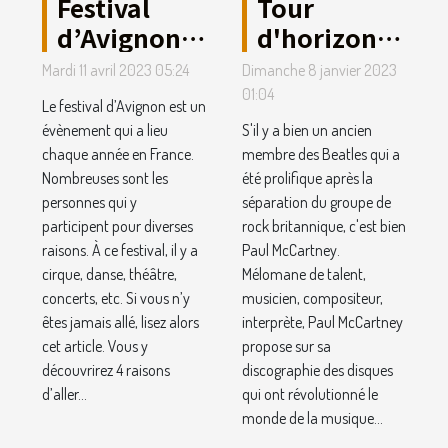
Festival
Tour
d’Avignon :
d'horizon
4 raisons
sur la vie de
Mardi 11 avril 2023 05:24
Dimanche 8 janvier 2023
d’y aller
Paul
01:04
Le festival d’Avignon est un
McCartney
évènement qui a lieu
S'il y a bien un ancien
chaque année en France.
membre des Beatles qui a
Nombreuses sont les
été prolifique après la
personnes qui y
séparation du groupe de
participent pour diverses
rock britannique, c'est bien
raisons. À ce festival, il y a
Paul McCartney.
cirque, danse, théâtre,
Mélomane de talent,
concerts, etc. Si vous n’y
musicien, compositeur,
êtes jamais allé, lisez alors
interprète, Paul McCartney
cet article. Vous y
propose sur sa
découvrirez 4 raisons
discographie des disques
d’aller...
qui ont révolutionné le
monde de la musique...