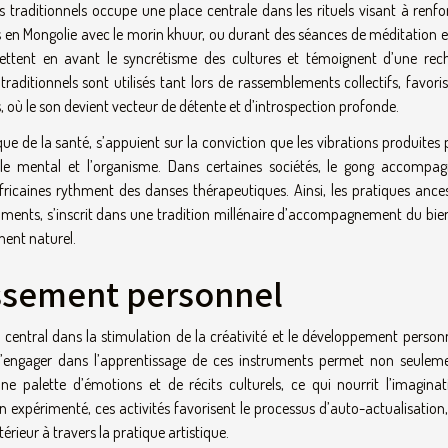
traditionnels occupe une place centrale dans les rituels visant à renfor
 en Mongolie avec le morin khuur, ou durant des séances de méditation e
 mettent en avant le syncrétisme des cultures et témoignent d’une rec
traditionnels sont utilisés tant lors de rassemblements collectifs, favori
 où le son devient vecteur de détente et d’introspection profonde.
que de la santé, s’appuient sur la conviction que les vibrations produites 
r le mental et l’organisme. Dans certaines sociétés, le gong accompag
ricaines rythment des danses thérapeutiques. Ainsi, les pratiques ances
truments, s’inscrit dans une tradition millénaire d’accompagnement du bie
ment naturel.
issement personnel
 central dans la stimulation de la créativité et le développement person
. S’engager dans l’apprentissage de ces instruments permet non seulem
e palette d’émotions et de récits culturels, ce qui nourrit l’imaginat
n expérimenté, ces activités favorisent le processus d’auto-actualisation,
érieur à travers la pratique artistique.