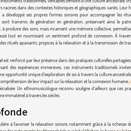
 instruments traditionnels, véritables témoins d’une culture ancestrale, t
rs racines dans des contextes historiques et géographiques variés. Leur h
n a développé ses propres formes sonores pour accompagner les rituel
 sont transmis de génération en génération, préservant ainsi le patr
t à produire des sons, mais incarnent une mémoire collective, permetta
ssé tout en nourrissant un sentiment profond de connexion. À travers
es rituels apaisants, propices à la relaxation et à la transmission de tra
l est renforcé par leur présence dans des pratiques culturelles partagées
sant des expériences immersives, ces instruments traditionnels inviten
e opportunité unique d’exploration de soi à travers la culture ancestrale
a compréhension de leur impact sur la relaxation et la connexion humaine,
cialisée. Un ethnomusicologue reconnu souligne d’ailleurs que ces pra
e immatériel à travers les siècles.
ofonde
ière à favoriser la relaxation sonore, notamment grâce à la richesse de
par des instruments traditionnels tels que le bol tibétain, la harpe ou le 