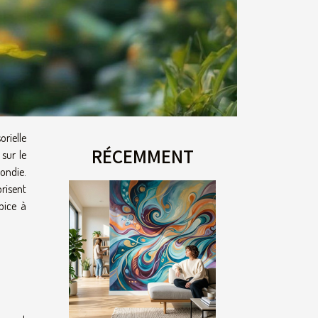
rielle
RÉCEMMENT
sur le
fondie.
orisent
pice à