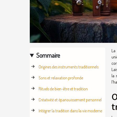
La 
Sommaire
uni
cor
Origines des instruments traditionnels
Lai
la 
Sons et relaxation profonde
l’h
Rituels de bien-être et tradition
O
Créativité et épanouissement personnel
t
Intégrer la tradition dans la vie moderne