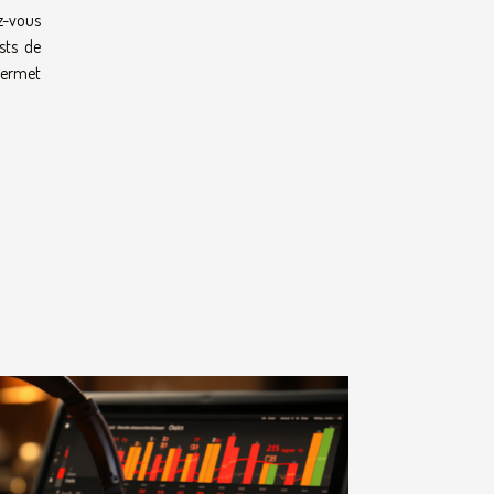
z-vous
sts de
permet