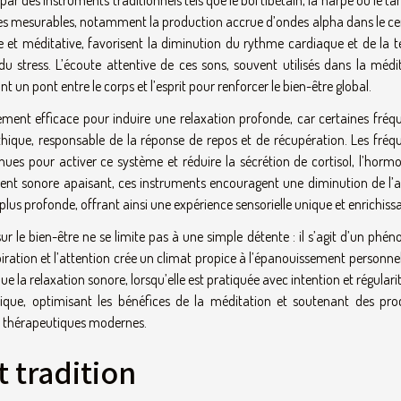
es mesurables, notamment la production accrue d’ondes alpha dans le ce
e et méditative, favorisent la diminution du rythme cardiaque et de la t
du stress. L’écoute attentive de ces sons, souvent utilisés dans la médi
nt un pont entre le corps et l’esprit pour renforcer le bien-être global.
ement efficace pour induire une relaxation profonde, car certaines fréq
hique, responsable de la réponse de repos et de récupération. Les fréq
ues pour activer ce système et réduire la sécrétion de cortisol, l’horm
ent sonore apaisant, ces instruments encouragent une diminution de l’ac
 plus profonde, offrant ainsi une expérience sensorielle unique et enrichiss
ur le bien-être ne se limite pas à une simple détente : il s’agit d’un ph
piration et l’attention crée un climat propice à l’épanouissement personne
ue la relaxation sonore, lorsqu’elle est pratiquée avec intention et régularit
ique, optimisant les bénéfices de la méditation et soutenant des pro
s thérapeutiques modernes.
t tradition