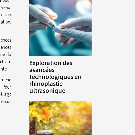
rveau.
ension
tation,
uences
uences
one du
tivité
Exploration des
avancées
ante.
technologiques en
énomène
rhinoplastie
l. Pour
ultrasonique
é, agit
cessus