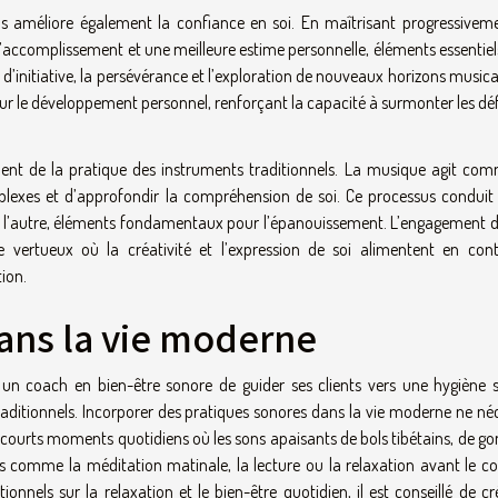
els améliore également la confiance en soi. En maîtrisant progressivem
accomplissement et une meilleure estime personnelle, éléments essentiel
’initiative, la persévérance et l’exploration de nouveaux horizons music
ur le développement personnel, renforçant la capacité à surmonter les déf
ent de la pratique des instruments traditionnels. La musique agit co
plexes et d’approfondir la compréhension de soi. Ce processus conduit
 à l’autre, éléments fondamentaux pour l’épanouissement. L’engagement d
le vertueux où la créativité et l’expression de soi alimentent en cont
ion.
dans la vie moderne
r un coach en bien-être sonore de guider ses clients vers une hygiène 
traditionnels. Incorporer des pratiques sonores dans la vie moderne ne né
de courts moments quotidiens où les sons apaisants de bols tibétains, de g
s comme la méditation matinale, la lecture ou la relaxation avant le co
tionnels sur la relaxation et le bien-être quotidien, il est conseillé de c