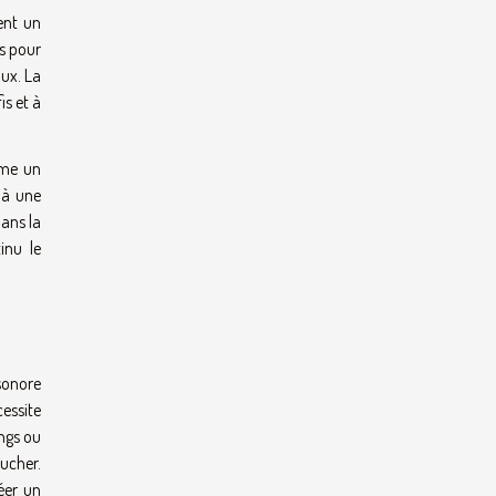
ent un
s pour
aux. La
is et à
mme un
 à une
ans la
inu le
sonore
cessite
ongs ou
ucher.
réer un