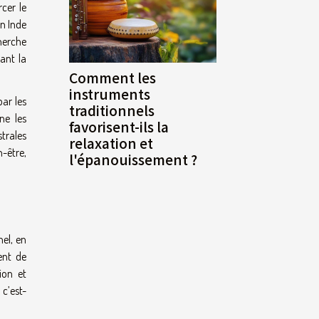
cer le
n Inde
herche
sant la
Comment les
instruments
par les
traditionnels
ne les
favorisent-ils la
trales
relaxation et
n-être,
l'épanouissement ?
nel, en
ent de
ion et
 c’est-