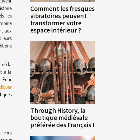
rouvent
Comment les fresques
istoire
vibratoires peuvent
s, les
transformer votre
imoine
espace intérieur ?
nt aux
 leurs
ditions
, où la
t à la
. Pour
cliquer
tiques
Through History, la
boutique médiévale
préférée des Français !
 leurs
tambour