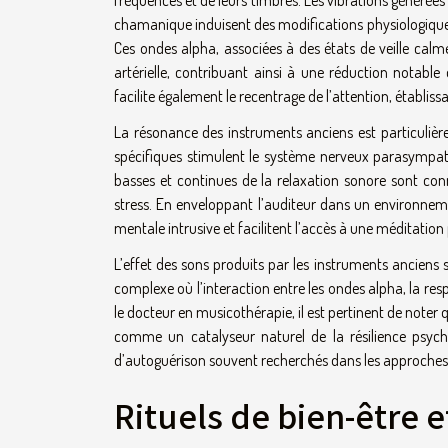
chamanique induisent des modifications physiologiqu
Ces ondes alpha, associées à des états de veille calm
artérielle, contribuant ainsi à une réduction notable 
facilite également le recentrage de l’attention, établissa
La résonance des instruments anciens est particulièr
spécifiques stimulent le système nerveux parasympat
basses et continues de la relaxation sonore sont conn
stress. En enveloppant l’auditeur dans un environnem
mentale intrusive et facilitent l’accès à une méditation
L’effet des sons produits par les instruments anciens s
complexe où l’interaction entre les ondes alpha, la res
le docteur en musicothérapie, il est pertinent de noter q
comme un catalyseur naturel de la résilience psych
d’autoguérison souvent recherchés dans les approche
Rituels de bien-être e