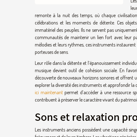
Les
leu
remonte à la nuit des temps, où chaque civilisatio
célébrations et les moments de détente. Ces objets
immatériel des peuples. Ils ne servent pas uniquemen
communautés de maintenir un lien fort avec leur pa
mélodies et leurs rythmes, ces instruments instaurent d
porteuses de sens.
Leur rôle dans la détente et l’épanouissement individue
musique devient outil de cohésion sociale. En favori
découverte de nouveaux horizons sonores et offrent un
explorer la diversité des instruments et approfondir l
ici maintenant
permet d’accéder à une ressource spé
contribuent à préserver le caractère vivant du patrimoin
Sons et relaxation pr
Les instruments anciens possèdent une capacité singul
fréquences et de leurs timbres. Les vibrations générées 