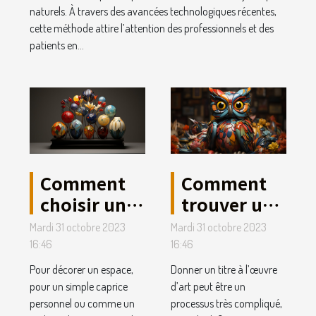
naturels. À travers des avancées technologiques récentes,
cette méthode attire l’attention des professionnels et des
patients en...
Comment
Comment
choisir une
trouver un
œuvre
titre de
Mardi 31 octobre 2023
Mardi 31 octobre 2023
d’art ?
votre
16:46
16:46
œuvre
Pour décorer un espace,
Donner un titre à l’œuvre
d’art ?
pour un simple caprice
d’art peut être un
personnel ou comme un
processus très compliqué,