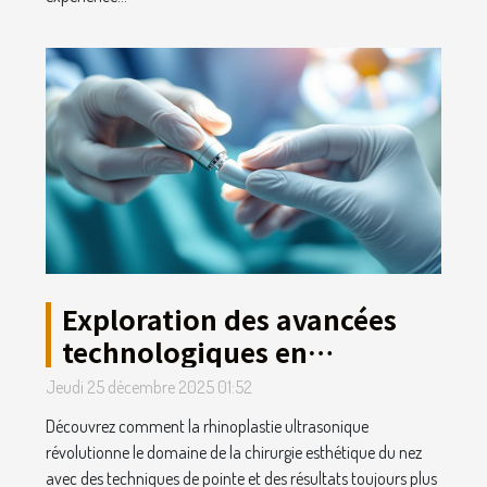
Exploration des avancées
technologiques en
rhinoplastie ultrasonique
Jeudi 25 décembre 2025 01:52
Découvrez comment la rhinoplastie ultrasonique
révolutionne le domaine de la chirurgie esthétique du nez
avec des techniques de pointe et des résultats toujours plus