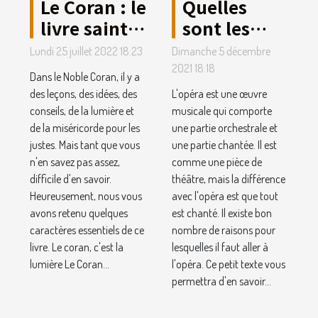
Le Coran : le
Quelles
livre saint
sont les
que vous
raisons
Lundi 25 juillet 2022 18:23
Dimanche 5 décembre
aurez lu au
pour
2021 18:18
Dans le Noble Coran, il y a
monde
lesquelles il
des leçons, des idées, des
L'opéra est une œuvre
faut aller à
conseils, de la lumière et
musicale qui comporte
de la miséricorde pour les
une partie orchestrale et
l'opéra ?
justes. Mais tant que vous
une partie chantée. Il est
n'en savez pas assez,
comme une pièce de
difficile d'en savoir.
théâtre, mais la différence
Heureusement, nous vous
avec l'opéra est que tout
avons retenu quelques
est chanté. Il existe bon
caractères essentiels de ce
nombre de raisons pour
livre. Le coran, c'est la
lesquelles il faut aller à
lumière Le Coran...
l'opéra. Ce petit texte vous
permettra d'en savoir...