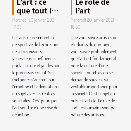
L’art : ce
Le rôle de
que tout le
l’art
monde
Mercredi 20 janvier 2021
Mercredi 20 janvier 2021
devrait en
17:03
16:56
savoir.
Les arts représentent la
Que vous soyez artistes ou
perspective de l’expression
étudiants du domaine,
des êtres vivants,
vous savez probablement
généralement influencés
que l’art est fondamental
par la culture et guidés par
pour la culture d’une
le processus créatif. Ses
société. Toutefois, on se
méthodes s’ancrent sur
demande souvent sa
l’émotion et l’adéquation
véritable importance pour
du sujet avec les réalités
la société. C’est l’objet du
sociétales. C’est pourquoi
présent article. Le rôle de
l’art souffre d’une crise de
l’art Les humains sont par
définition...
nature des artistes,...