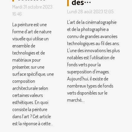
des
peinture
Mardi 31 octobre 2023
différents
Lundi 28 août 2023 12:05
dans l’art ?
16:46
types de
L'art de la cinématographie
La peinture est une
fonds verts
et de la photographie a
forme d’art de nature
disponibles
connu de grandes avancées
visuelle qui utilise un
technologiques au fil des ans.
en 2022
ensemble de
L'une des innovations les plus
technologies et de
notables est l'utilisation de
matériaux pour
fonds verts pour la
présenter, sur une
superposition d'images.
surface spécifique, une
Aujourd'hui, il existe de
composition
nombreux types de fonds
architecturale selon
verts disponibles sur le
certaines valeurs
marché,...
esthétiques. En quoi
consiste la peinture
dans l’art ? Cet article
est la réponse à cette...