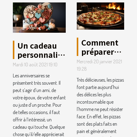
Comment
Un cadeau
préparer
personnalisé
des pizzas
en bois à
Mercredi 20 janvier 2021
Mardi 10 août 2021 19:10
sans
19:28
offrir pour
Les anniversaires se
perdre de
un
Très délicieuses, les pizzas
présentent très souvent. Il
temps ?
font partie aujourd'hui
anniversaire
peut s’agir d’un ami, de
des délices les plus
votre époux, de votre enfant
incontournable que
ou juste d’un proche. Pour
l'homme ne peut résister
de telles occasions, il faut
face. En effet, les pizzas
offrir à l’intéressé, un
sont des plats faits en
cadeau qui touche. Quelque
pain et généralement
chose qu’il/elle apprécierait