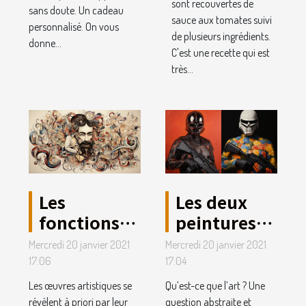
sont recouvertes de
sans doute. Un cadeau
sauce aux tomates suivi
personnalisé. On vous
de plusieurs ingrédients.
donne...
C'est une recette qui est
très...
Les
Les deux
fonctions
peintures
de l’art.
les plus
Mercredi 20 janvier 2021
Mercredi 20 janvier 2021
célèbres de
17:06
17:04
tous les
Les œuvres artistiques se
Qu’est-ce que l’art ? Une
temps.
révèlent à priori par leur
question abstraite et