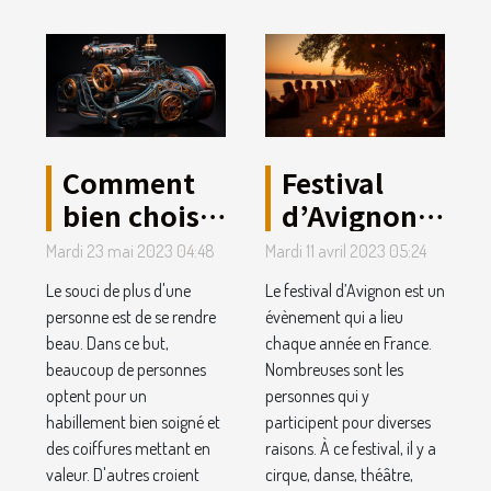
Comment
Festival
bien choisir
d’Avignon :
sa machine
4 raisons
Mardi 23 mai 2023 04:48
Mardi 11 avril 2023 05:24
à tatouer ?
d’y aller
Le souci de plus d'une
Le festival d’Avignon est un
personne est de se rendre
évènement qui a lieu
beau. Dans ce but,
chaque année en France.
beaucoup de personnes
Nombreuses sont les
optent pour un
personnes qui y
habillement bien soigné et
participent pour diverses
des coiffures mettant en
raisons. À ce festival, il y a
valeur. D'autres croient
cirque, danse, théâtre,