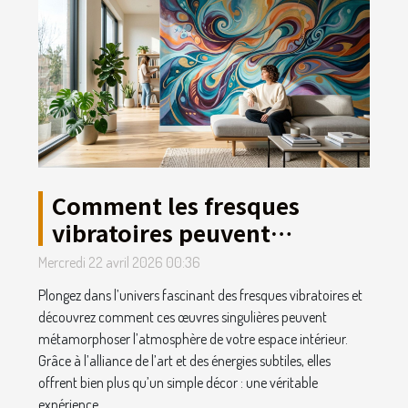
Comment les fresques
vibratoires peuvent
transformer votre espace
Mercredi 22 avril 2026 00:36
intérieur ?
Plongez dans l’univers fascinant des fresques vibratoires et
découvrez comment ces œuvres singulières peuvent
métamorphoser l’atmosphère de votre espace intérieur.
Grâce à l’alliance de l’art et des énergies subtiles, elles
offrent bien plus qu’un simple décor : une véritable
expérience...