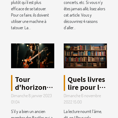
plutôt qu'il est plus
concerts, etc. Si vous n’y
efficace de se tatouer.
êtes jamais allé, lisez alors
Pour ce faire, ils doivent
cet article. Vous y
utiliser une machine à
découvrirez 4 raisons
tatouer. La...
d’aller...
Tour
Quels livres
d'horizon
lire pour la
sur la vie de
culture
Dimanche 8 janvier 2023
Dimanche 6 novembre
Paul
générale ?
01:04
2022 15:00
McCartney
S'il y a bien un ancien
La lecture nourrit l’âme,
membre des Beatles qui a
dit-on ! Pour cela,